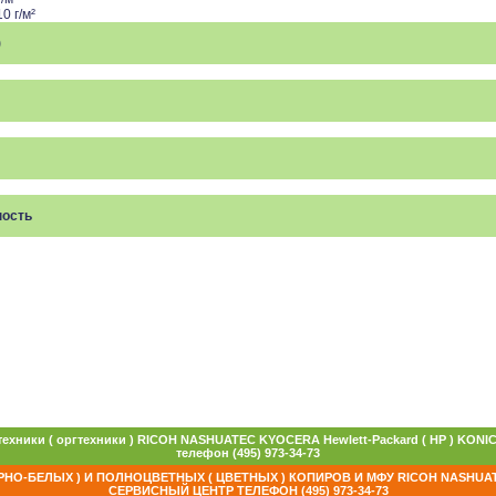
0 г/м²
)
ность
техники ( оргтехники ) RICOH NASHUATEC KYOCERA Hewlett-Packard ( HP )
телефон (495) 973-34-73
НО-БЕЛЫХ ) И ПОЛНОЦВЕТНЫХ ( ЦВЕТНЫХ ) КОПИРОВ И МФУ RICOH NASHUA
СЕРВИСНЫЙ ЦЕНТР ТЕЛЕФОН (495) 973-34-73