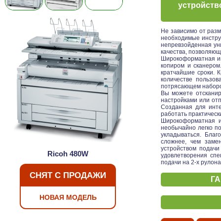
устройств
Не зависимо от разм
необходимые инстру
непревзойденная уни
качества, позволяющ
Широкоформатная ин
копиром и сканером
кратчайшие сроки. 
количестве пользов
потрясающем наборо
Вы можете отсканир
настройками или отп
Созданная для инте
работать практическ
Широкоформатная и
необычайно легко по
укладываться. Благ
сложнее, чем замен
устройством подачи
Ricoh 480W
удовлетворения спе
подачи на 2-х рулон
СНЯТ С ПРОДАЖИ
ГА
НОВАЯ МОДЕЛЬ