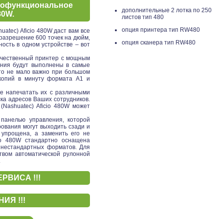
огофункциональное
дополнительные 2 лотка по 250
80W.
листов тип 480
опция принтера тип RW480
tec) Aficio 480W даст вам все
разрешение 600 точек на дюйм,
опция сканера тип RW480
ость в одном устройстве – вот
качественный принтер с мощным
ания будут выполнены в самые
что не мало важно при большом
 копий в минуту формата А1 и
те напечатать их с различными
ска адресов Ваших сотрудников.
Nashuatec) Aficio 480W может
 панелью управления, которой
рования могут выходить сзади и
 упрощена, а заменить его не
cio 480W стандартно оснащена
 нестандартных форматов. Для
твом автоматической рулонной
.
РВИСА !!!
ИЯ !!!