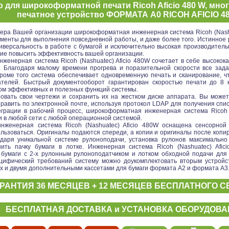
о для широкоформатной печати Ricoh Aficio 480 W, мн
печатное устройство ФОРМАТА А0 RICOH AFICIO 4
ера Вашей организации широкоформатная инженерная система Ricoh (Nashua
менты для выполнения повседневной работы, и даже более того. Истинное 
версальность в работе с бумагой и исключительно высокая производительн
ие повысить эффективность вашей организации.
женерная система Ricoh (Nashuatec) Aficio 480W сочетает в себе высоко
. Благодаря малому времени прогрева и поразительной скорости все зад
Кроме того система обеспечивает одновременную печать и сканирование, 
ателей. Быстрый документооборот гарантирован скоростью печати до 8
м эффективных и полезных функций системы.
овать свои чертежи и сохранить их на жестком диске аппарата. Вы може
равить по электронной почте, используя протокол LDAP для получения спи
грации в рабочий процесс, широкоформатная инженерная система Ricoh (
и в любой сети с любой операционной системой.
нженерная система Ricoh (Nashuatec) Aficio 480W оснащена сенсорной
льзоваться. Оригиналы подаются спереди, а копии и оригиналы после копи
одаря уникальной системе рулоноподачи, установка рулонов максимально
ить пачку бумаги в лотке. Инженерная система Ricoh (Nashuatec) Afi
 бумаги с 2-х рулонным рулоноподатчиком и лотком обходной подачи для
цифический требований систему можно доукомплектовать вторым устройс
ах и двумя дополнительными кассетами для бумаги формата А2 и формата А3
РАНТИЯ 36 МЕСЯЦЕВ + 12 МЕСЯЦЕВ БЕСПЛАТНОГО СЕ
БЕСПЛАТНАЯ ДОСТАВКА и УСТАНОВКА ОБОРУДОВАН