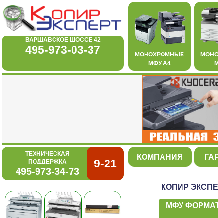
ВАРШАВСКОЕ ШОССЕ 42
495-973-03-37
МОНОХРОМНЫЕ
МОН
МФУ А4
М
ТЕХНИЧЕСКАЯ
КОМПАНИЯ
ГА
9-21
ПОДДЕРЖКА
495-973-34-73
КОПИР ЭКСПЕ
МФУ ФОРМАТА