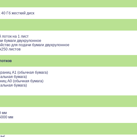
x 40 Гб жесткий диск
 лоток на 1 лист
чи бумаги двухрулонное
йство для подачи бумаги двухрулонное
х250 листов
лотков
траниц A1 (обычная бумага)
иальная бумага)
аниц A0 (обычная бумага)
иальная бумага)
0 мм
5000 мм
/м²