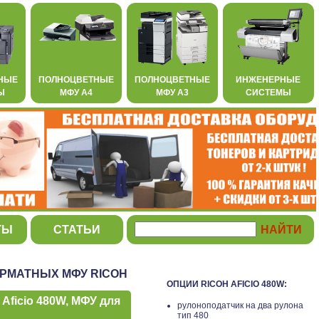
НЫЕ
ПОЛНОЦВЕТНЫЕ
ПОЛНОЦВЕТНЫЕ
ИНЖЕНЕРНЫЕ
Ы
МФУ А4
МФУ А3
СИСТЕМЫ
ТЫ
СТАТЬИ
РМАТНЫХ МФУ RICOH
ОПЦИИ RICOH AFICIO 480W:
ficio 480W, МФУ для
рулоноподатчик на два рулона
тип 480