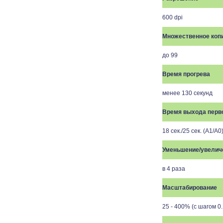
600 dpi
Множественное коп
до 99
Время прогрева
менее 130 секунд
Время выхода перв
18 сек./25 сек. (A1/A0
Уменьшение/увелич
в 4 раза
Масштабирование
25 - 400% (с шагом 0