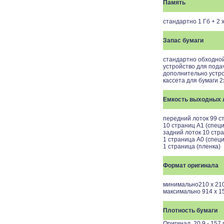
Память
стандартно 1 Гб + 2 
Запас бумаги
стандартно обходной
устройство для пода
дополнительно устро
кассета для бумаги 2
Емкость выходных 
передний лоток 99 с
10 страниц A1 (спец
задний лоток 10 стр
1 страница A0 (спец
1 страница (пленка)
Формат оригинала
минимально210 x 21
максимально 914 x 1
Плотность бумаги
Оригинал 20,9 - 157 г