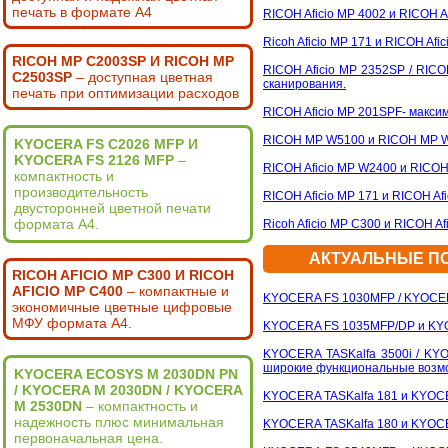
печать в формате А4
RICOH Aficio MP 4002 и RICOH 
Ricoh Aficio MP 171 и RICOH Af
RICOH MP C2003SP И RICOH MP
RICOH Aficio MP 2352SP / RICO
C2503SP
– доступная цветная
сканирования.
печать при оптимизации расходов
RICOH Aficio MP 201SPF- макс
RICOH MP W5100 и RICOH MP W
KYOCERA FS C2026 MFP И
KYOCERA FS 2126 MFP
–
RICOH Aficio MP W2400 и RICO
компактность и
производительность
RICOH Aficio MP 171 и RICOH A
двусторонней цветной печати
формата А4.
Ricoh Aficio MP C300 и RICOH 
АКТУАЛЬНЫЕ ПО
RICOH AFICIO MP C300 И RICOH
AFICIO MP C400
– компактные и
KYOCERA FS 1030MFP / KYOCE
экономичные цветные цифровые
МФУ формата A4.
KYOCERA FS 1035MFP/DP и K
KYOCERA TASKalfa 3500i / KYO
широкие функциональные возм
KYOCERA ECOSYS M 2030DN PN
/ KYOCERA M 2030DN / KYOCERA
KYOCERA TASKalfa 181 и KYOCE
M 2530DN
– компактность и
надежность плюс минимальная
KYOCERA TASKalfa 180 и KYOCE
первоначальная цена.