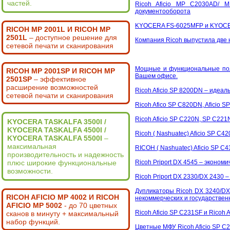
частей.
Ricoh Aficio MP C2030AD/ 
документооборота
KYOCERA FS-6025MFP и KYOCERA
RICOH MP 2001L И RICOH MP
2501L
– доступное решение для
Компания Ricoh выпустила две н
сетевой печати и сканирования
Мощные и функциональные полн
RICOH MP 2001SP И RICOH MP
Вашем офисе.
2501SP
– эффективное
расширение возможностей
Ricoh Aficio SP 8200DN – идеа
сетевой печати и сканирования
Ricoh Afico SP C820DN, Aficio 
Ricoh Aficio SP C220N, SP C22
KYOCERA TASKALFA 3500I /
KYOCERA TASKALFA 4500I /
Ricoh ( Nashuatec) Aficio SP C
KYOCERA TASKALFA 5500I
–
максимальная
RICOH ( Nashuatec) Aficio SP 
производительность и надежность
плюс широкие функциональные
Ricoh Priport DX 4545 – эконо
возможности.
Ricoh Priport DX 2330/DX 2430 
Дупликаторы Ricoh DX 3240/DX
RICOH AFICIO MP 4002 И RICOH
некоммерческих и государствен
AFICIO MP 5002
- до 70 цветных
Ricoh Aficio SP C231SF и Ricoh
сканов в минуту + максимальный
набор функций.
Цветные МФУ Ricoh Aficio SP C2