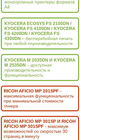
монохромные принтеры формата
А4
KYOCERA ECOSYS FS 2100DN /
KYOCERA FS 4100DN / KYOCERA
FS 4200DN / KYOCERA FS
4300DN
– бесперебойная печать
при любой ппроизводительности.
KYOCERA M 2035DN И KYOCERA
M 2535DN
– доступная
производительность и
функциональность
RICOH AFICIO MP 201SPF
-
максимальная функциональность
при минимальной стоимости
тонера
RICOH AFICIO MP 301SP И RICOH
AFICIO MP 301SPF
- максимум
возможностей со скоростью 30
страниц в минуту