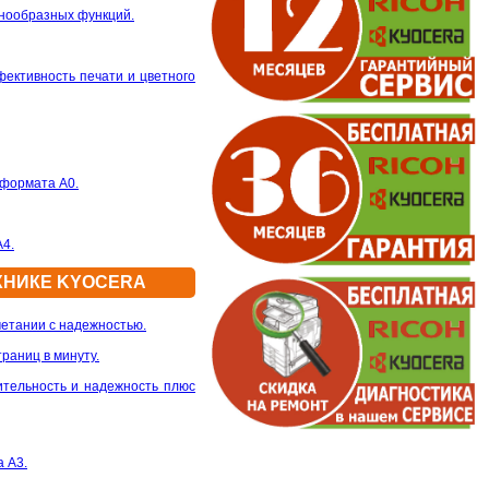
знообразных функций.
фективность печати и цветного
 формата А0.
A4.
ХНИКЕ KYOCERA
четании с надежностью.
раниц в минуту.
ительность и надежность плюс
 А3.