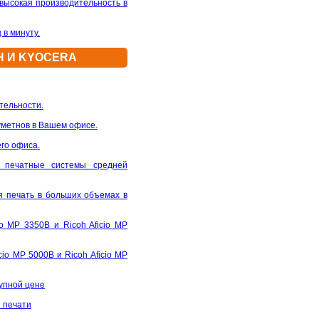
ысокая производительность в
в минуту.
H И KYOCERA
тельности.
уметнов в Вашем офисе.
его офиса.
 печатные системы средней
я печать в больших объемах в
o MP 3350B и Ricoh Aficio MP
io MP 5000B и Ricoh Aficio MP
тупной цене
й печати