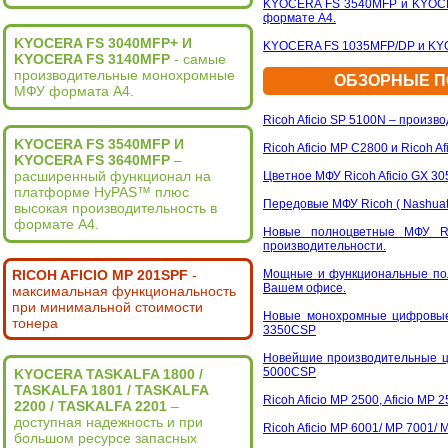
KYOCERA FS 3540MFP и KYOCE
формате А4.
KYOCERA FS 3040MFP+ И
KYOCERA FS 1035MFP/DP и KYOC
KYOCERA FS 3140MFP
- самые
производительные монохромные
ОБЗОРНЫЕ ПО
МФУ формата А4.
Ricoh Aficio SP 5100N – произ
KYOCERA FS 3540MFP И
Ricoh Aficio MP C2800 и Ricoh
KYOCERA FS 3640MFP
–
расширенный функционал на
Цветное МФУ Ricoh Aficio GX 3
платформе HyPAS™ плюс
Передовые МФУ Ricoh ( Nashuat
высокая производительность в
формате А4.
Новые полноцветные МФУ Ri
производительности.
RICOH AFICIO MP 201SPF
-
Мощные и функциональные полн
Вашем офисе.
максимальная функциональность
при минимальной стоимости
Новые монохромные цифровые о
тонера
3350CSP
Новейшие производительные циф
5000CSP
KYOCERA TASKALFA 1800 /
TASKALFA 1801 / TASKALFA
Ricoh Aficio MP 2500, Aficio M
2200 / TASKALFA 2201
–
доступная надежность и при
Ricoh Aficio MP 6001/ MP 7001
большом ресурсе запасных