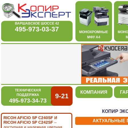
ВАРШАВСКОЕ ШОССЕ 42
495-973-03-37
МОНОХРОМНЫЕ
МОН
МФУ А4
М
ТЕХНИЧЕСКАЯ
КОМПАНИЯ
ГА
9-21
ПОДДЕРЖКА
495-973-34-73
КОПИР ЭК
RICOH AFICIO SP C240SF И
АКТУАЛЬНЫЕ П
RICOH AFICIO SP C242SF
–
доступная и надежная цветная