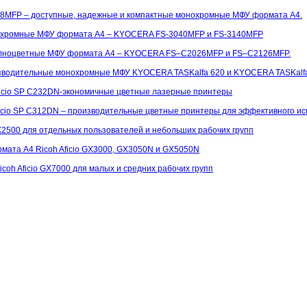
8MFP – доступные, надежные и компактные монохромные МФУ формата А4.
охромные МФУ формата А4 – KYOCERA FS-3040MFP и FS-3140MFP
лноцветные МФУ формата А4 – KYOCERA FS–C2026MFP и FS–C2126MFP.
зводительные монохромные МФУ KYOCERA TASKalfa 620 и KYOCERA TASKalfa
 Aficio SP C232DN-экономичные цветные лазерные принтеры
 Aficio SP C312DN – производительные цветные принтеры для эффективного и
GX2500 для отдельных пользователей и небольших рабочих групп
мата A4 Ricoh Aficio GX3000, GX3050N и GX5050N
coh Aficio GX7000 для малых и средних рабочих групп