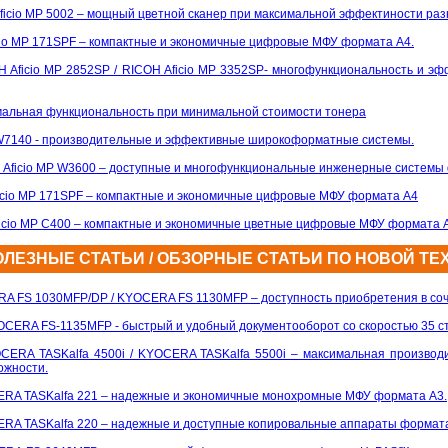
Aficio MP 5002 – мощный цветной сканер при максимальной эффектиности ра
icio MP 171SPF
– компактные и экономичные цифровые МФУ формата A4.
H Aficio MP 2852SP / RICOH Aficio MP 3352SP- многофункциональность и эф
имальная функциональность при минимальной стоимости тонера
7140 - производительные и эффективные широкоформатные системы.
H Aficio MP W3600 – доступные и многофункциональные инженерные системы
ficio MP 171SPF – компактные и экономичные цифровые МФУ формата A4
Aficio MP C400 – компактные и экономичные цветные цифровые МФУ формата 
ЛЕЗНЫЕ СТАТЬИ / ОБЗОРНЫЕ СТАТЬИ ПО НОВОЙ ТЕ
RA FS 1030MFP/DP / KYOCERA FS 1130MFP
– доступность приобретения в со
YOCERA FS-1135MFP
- быстрый и удобный документооборот со скоростью 35 ст
CERA TASKalfa 4500i / KYOCERA TASKalfa 5500i – максимальная производ
ожности.
RA TASKalfa 221 – надежные и экономичные монохромные МФУ формата А3.
RA TASKalfa 220 – надежные и доступные копировальные аппараты формата