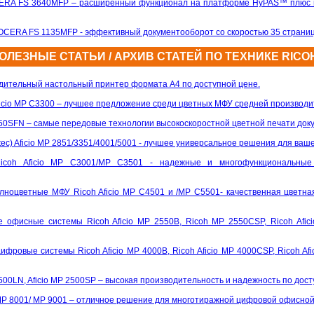
RA FS 3640MFP – расширенный функционал на платформе HyPAS™ плюс в
ERA FS 1135MFP - эффективный документооборот со скоростью 35 страниц 
ЛЕЗНЫЕ СТАТЬИ / АРХИВ СТАТЕЙ ПО ТЕХНИКЕ RICO
водительный настольный принтер формата А4 по доступной цене.
 Aficio MP C3300 – лучшее предложение среди цветных МФУ средней производи
050SFN – самые передовые технологии высокоскоростной цветной печати док
ec) Aficio MP 2851/3351/4001/5001 - лучшее универсальное решения для ваш
coh Aficio MP C3001/MP C3501 - надежные и многофункциональные
оцветные МФУ Ricoh Aficio MP C4501 и /MP C5501- качественная цветна
фисные системы Ricoh Aficio MP 2550B, Ricoh MP 2550CSP, Ricoh Afici
ровые системы Ricoh Aficio MP 4000B, Ricoh Aficio MP 4000CSP, Ricoh Afic
P 2500LN, Aficio MP 2500SP – высокая производительность и надежность по дос
/ MP 8001/ MP 9001 – отличное решение для многотиражной цифровой офисно