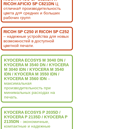
RICOH AFICIO SP C821DN
Ц
отлична¤ производительность
цвета дл¤ средних и больших
рабочих групп
RICOH SP C250 И RICOH SP C252
– надежные устройства для новых
возможностей в доступной
цветной печати.
KYOCERA ECOSYS M 3040 DN /
KYOCERA M 3540 DN / KYOCERA
M 3040 IDN / KYOCERA M 3540
IDN / KYOCERA M 3550 IDN /
KYOCERA M 3560 IDN
–
максимальная
производительность при
минимальных расходах на
печать.
KYOCERA ECOSYS P 2035D /
KYOCERA P 2135D / KYOCERA P
2135DN
- экономичные,
компактные и надежные