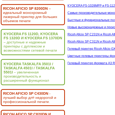
KYOCERA FS-1028MFP и FS-112
RICOH AFICIO SP 8200DN
–
идеальный монохромный
Самые производительные мон
лазерный принтер для больших
Быстрые и функциональные по
объемов печати
Новые высоконадежные и прои
KYOCERA FS 1120D, KYOCERA
Ricoh Aficio SP C231N и Ricoh
FS 1320D И KYOCERA FS 1370DN
Ricoh Aficio SP C311N и Ricoh
– доступные и надежные
принтеры с дуплексом и
Гелевый принтер Ricoh Aficio 
возможностями сетевой печати
Цветные гелевые принтеры фор
Гелевый принтер формата А3 Ri
KYOCERA TASKALFA 3501I /
TASKALFA 4501I / TASKALFA
5501I
– увеличенная
производительность и
расширенный функционал
RICOH AFICIO SP C430DN
-
лучший выбор дл¤ недорогой и
профессиональной печати.
RICOH AFICO SP C820DN И