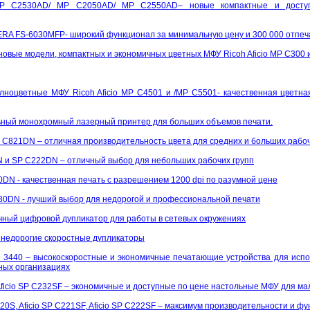
MP C2530AD/ MP C2050AD/ MP C2550AD– новые компактные и досту
 FS-6030MFP- широкий функционал за минимальную цену и 300 000 отпеча
овые модели, компактных и экономичных цветных МФУ Ricoh Aficio MP C300 и 
оцветные МФУ Ricoh Aficio MP C4501 и /MP C5501- качественная цветна
льный монохромный лазерный принтер для больших объемов печати.
SP C821DN – отличная производительность цвета для средних и больших рабоч
1N и SP C222DN – отличный выбор для небольших рабочих групп
420DN - качественная печать с разрешением 1200 dpi по разумной цене
C430DN - лучший выбор для недорогой и профессиональной печати
мичный цифровой дупликатор для работы в сетевых окружениях
– недорогие скоростные дупликаторы
 3440 – высокоскоростные и экономичные печатающие устройства для испо
ных организациях
 Aficio SP C232SF – экономичные и доступные по цене настольные МФУ для ма
20S, Aficio SP C221SF, Aficio SP C222SF – максимум производительности и ф