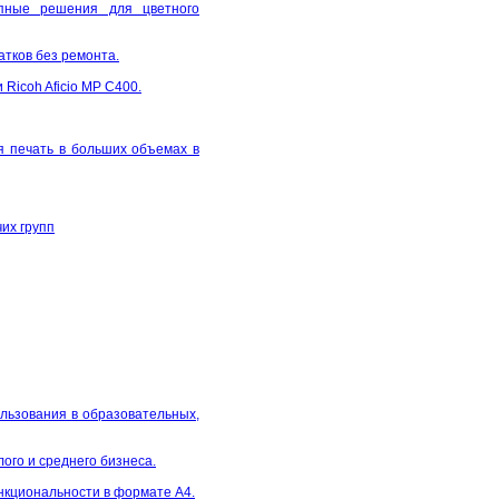
пные решения для цветного
тков без ремонта.
Ricoh Aficio MP C400.
я печать в больших объемах в
их групп
льзования в образовательных,
лого и среднего бизнеса.
ункциональности в формате А4.