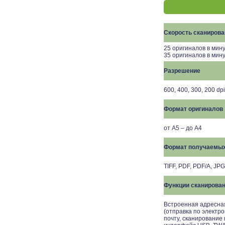
Скорость сканирова
25 оригиналов в мину
35 оригиналов в мину
Разрешение
600, 400, 300, 200 dp
Формат оригиналов
от A5 – до A4
Формат получаемых
TIFF, PDF, PDF/A, JP
Функции сканирова
Встроенная адресная
(отправка по электро
почту, сканирование