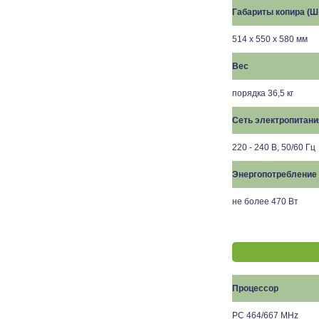
Габариты копира (Ш 
51
4 x
550
x 5
80
мм
Вес
порядка 36
,5
кг
Сеть электропитани
220 - 240 В, 50/60 Гц
Энергопотребление
не более 470 Вт
Процессор
PC
4
64
/667 MHz