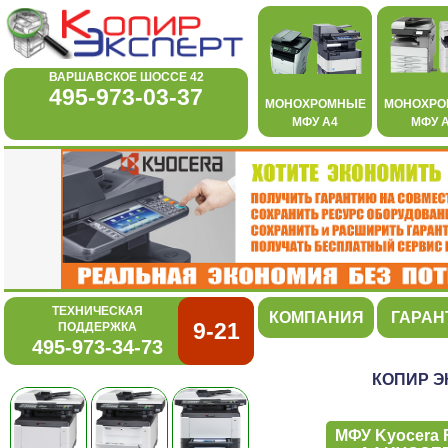
ВАРШАВСКОЕ ШОССЕ 42
495-973-03-37
МОНОХРОМНЫЕ
МОНОХР
МФУ А4
МФУ 
ТЕХНИЧЕСКАЯ
КОМПАНИЯ
ГАРАН
9-21
ПОДДЕРЖКА
495-973-34-73
КОПИР Э
МФУ Kyocera 