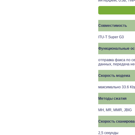
интерфейс USB, TW
Совместимость
ITU-T
Super
G3
Функциональные ос
отправка факса по с
данных, передача не
Скорость модема
максимально 33.6 Kb
Методы сжатия
MH, MR, MMR, JBIG
Скорость сканирова
2,5 секунды