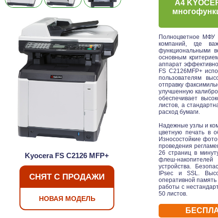
А4 KYOCER
многофункц
Полноцветное МФУ 
компаний, где ва
функциональными во
основным критерием
аппарат эффективно
FS C2126MFP+ испо
пользователям выс
отправку факсимиль
улучшенную калибро
обеспечивает высок
листов, а стандарт
расход бумаги.
Надежные узлы и ко
цветную печать в о
Износостойкие фото
проведения регламе
26 страниц в минут
Kyocera FS C2126 MFP+
флеш-накопителей
устройства. Безоп
IPsec и SSL. Высо
СНЯТ С ПРОДАЖИ
оперативной память 
работы с нестандарт
50 листов.
НОВАЯ МОДЕЛЬ
БЕСПЛА