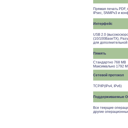
Прямая печать PDF, 
IPsec, SNMPv3 и кон
Интерфейс
USB 2.0 (высокоскор
(10/100BaseTX), Раз
для дополнительной
Пямять
Стандартно
768
MB
Максимально
1792
M
Сетевой протокол
TCP/IP(IPv4, IPv6)
Поддерживаемые 
Все текущие операци
другие операционны