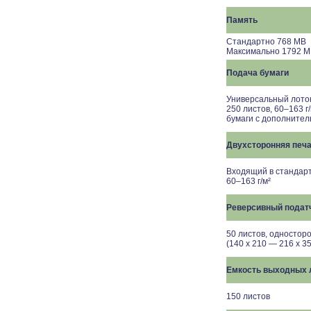
Память
Стандартно
768
MB
Максимально
1792
M
Подача бумаги
Универсальный лоток 
250 листов, 60–163 г
бумаги с дополните
Двухсторонняя печ
Входящий в стандарт
60–1
63
г/м²
Реверсивный подат
50 листов, односторо
(140 x 210 — 216 x 3
Емкость выходных 
15
0 листов