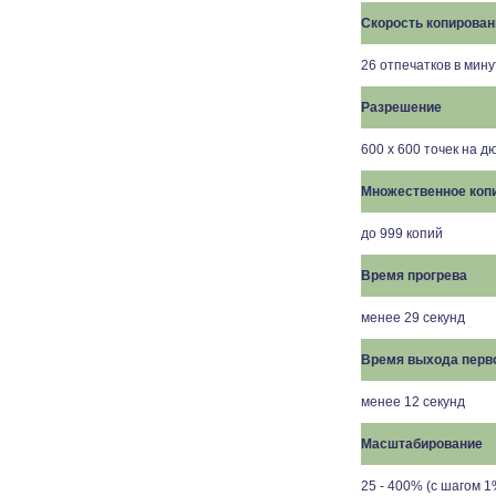
Скорость копирован
26 отпечатков в мин
Разрешение
600 х 600 точек на д
Множественное коп
до 99
9
копий
Время прогрева
менее 2
9
секунд
Время выхода перв
менее
12
секунд
Масштабирование
25 - 400% (с шагом 1