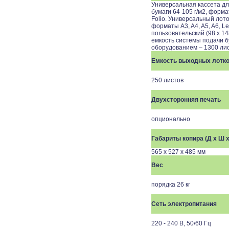
Универсальная кассета дл
бумаги 64-105 г/м2, форматы
Folio. Универсальный лоток
форматы A3, A4, A5, A6, Ledg
пользовательский (98 x 14
емкость системы подачи 
оборудованием – 1300 ли
Емкость выходных лотк
250 листов
Двухсторонняя печать
опционально
Габариты копира (Д x Ш x
565 x 527 x 485 мм
Вес
порядка 26 кг
Сеть электропитания
220 - 240 В, 50/60 Гц