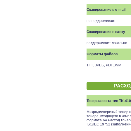
Сканирование в e-mail
не поддерживает
Сканирование в папку
поддерживает локально
Форматы файлов
TIFF, JPEG, PDF,BMP
РАСХО
Тонер-кассета тип TK-41
Микродисперсный тонер н
тонера, входящего в комп
формата А4 Расход тонера
ISO/IEC 19752 (заполнени