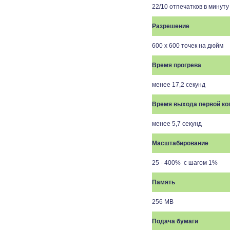
22/10 отпечатков в минут
Разрешение
600 х 600 точек на дюйм
Время прогрева
менее 17,2 секунд
Время выхода первой ко
менее 5,7 секунд
Масштабирование
25
-
4
00% с шагом 1%
Память
256 MB
Подача бумаги