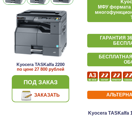
Kyoc
МФУ формата 
многофункцион
ГАРАНТИЯ 3
БЕСПЛА
БЕСПЛАТНАЯ
ОБ
Kyocera TASKalfa 2200
по цене
27 800
рублей
ПОД ЗАКАЗ
АЛЬТЕРН
ЗАКАЗАТЬ
Kyocera TASKalfa 