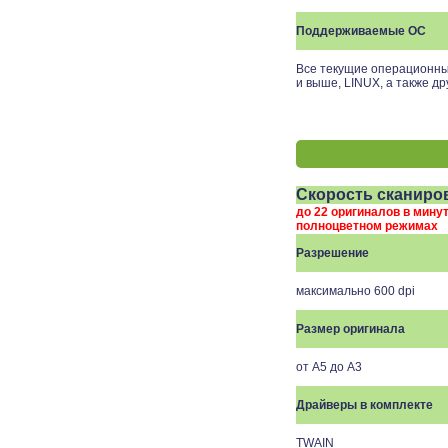
Поддерживаемые ОС
Все текущие операционны
и выше, LINUX, а также д
Скорость сканиро
до 22 оригиналов в минут
полноцветном режимах
Разрешение
максимально 600 dpi
Размер оригинала
от A5 до A3
Драйверы в комплекте
TWAIN