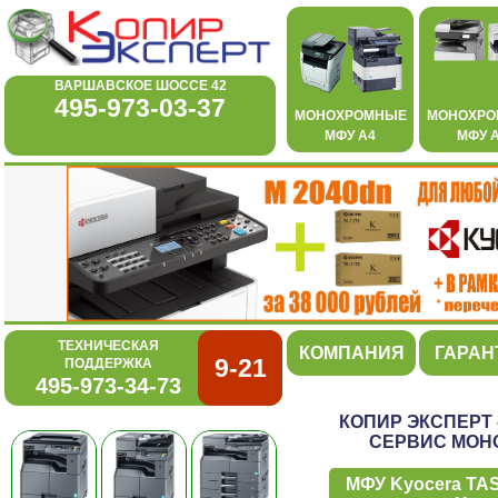
ВАРШАВСКОЕ ШОССЕ 42
495-973-03-37
МОНОХРОМНЫЕ
МОНОХР
МФУ А4
МФУ 
ТЕХНИЧЕСКАЯ
КОМПАНИЯ
ГАРАН
9-21
ПОДДЕРЖКА
495-973-34-73
КОПИР ЭКСПЕРТ
СЕРВИС МОН
МФУ Kyocera TA