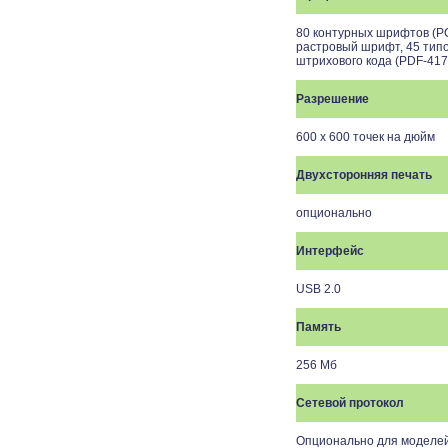
80 контурных шрифтов (PC
растровый шрифт, 45 типо
штрихового кода (PDF-417
Разрешение
600 х 600 точек на дюйм
Двухсторонняя печать
опционально
Интерфейс
USB 2.0
Память
256 Мб
Сетевой протокол
Опционально для моделей