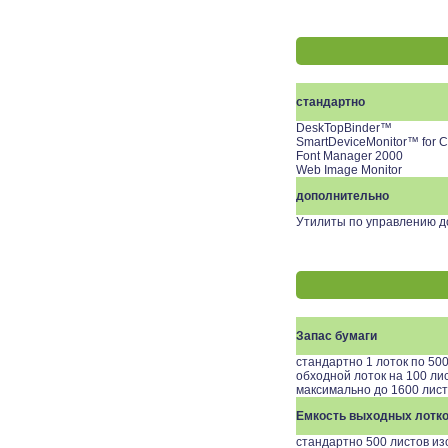
стандартно
DeskTopBinder™
SmartDeviceMonitor™ for Cl
Font Manager 2000
Web Image Monitor
дополнительно
Утилиты по управлению 
Запас бумаги
стандартно 1 лоток по 50
обходной лоток на 100 ли
максимально до 1600 лис
Емкость выходных лотк
стандартно 500 листов и