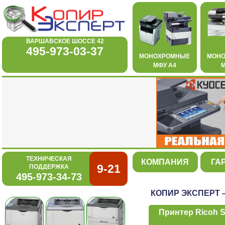
ВАРШАВСКОЕ ШОССЕ 42
495-973-03-37
МОНОХРОМНЫЕ
МОН
МФУ А4
М
ТЕХНИЧЕСКАЯ
КОМПАНИЯ
ГА
9-21
ПОДДЕРЖКА
495-973-34-73
КОПИР ЭКСПЕРТ 
Принтер Ricoh 