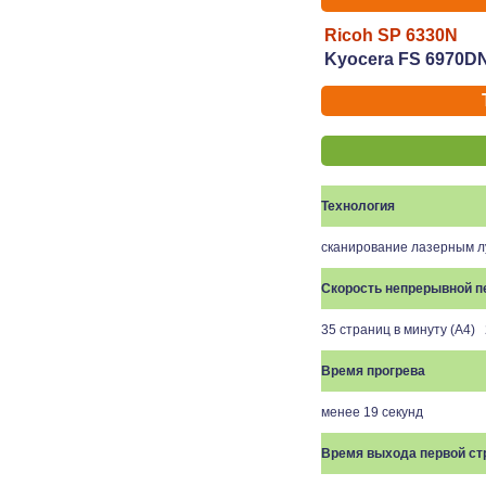
Ricoh SP 6330N
Kyocera FS 6970D
Технология
сканирование лазерным л
Скорость непрерывной п
35 страниц в минуту (A4) 
Время прогрева
менее 19 секунд
Время выхода первой с