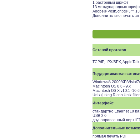
1 растровый шрифт
13 международных шриф
Adobe® PostScript® 3™ 1
Дополнительно печать шт
Сетевой протокол
TCP/IP, IPX/SPX, AppleTalk
Поддерживаемая сетева
Windows® 2000/XP/Vista/7/
Macintosh OS 8.6 - 9.x
Macintosh OS X v10.1 -10.6
Unix (using Ricoh Unix filt
Интерфейс
стандартно Ethernet 10 ba
USB 2.0
двунаправленный порт IE
Дополнительные возмож
прямая печать PDF