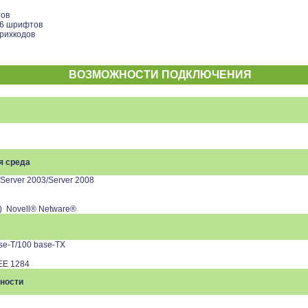
тов
36 шрифтов
рихкодов
ВОЗМОЖНОСТИ ПОДКЛЮЧЕНИЯ
я среда
Server 2003/Server 2008
er) Novell® Netware®
se-T/100 base-TX
EE 1284
ности