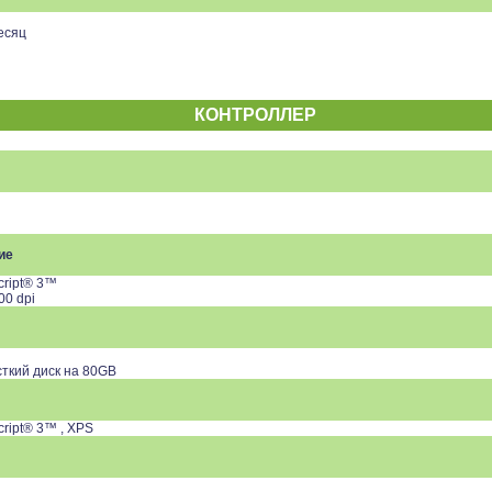
есяц
КОНТРОЛЛЕР
ие
cript® 3™
00 dpi
ткий диск на 80GB
ript® 3™ , XPS