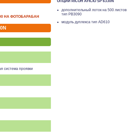
ОПЦИИ RICOH AFICIO SP 6330N
дополнительный лоток на 500 листов
тип PB3090
000 НА ФОТОБАРАБАН
модуль дуплекса тип AD610
30N
я система проявки