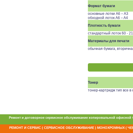
Формат бумаги
основные лотки A6 – A3
обходной лоток A6 – A4
Плотность бумаги
стандартный лоток 60 - 216
Материалы для печати
обычная бумага, вторична
Тонер
тонер-картридж тип все в
Ремонт и договорное сервисное обслуживание копировальной офисной 
РЕМОНТ И СЕРВИС ( СЕРВИСНОЕ ОБСЛУЖИВАНИЕ ) МОНОХРОМНЫХ ( ЧЕР