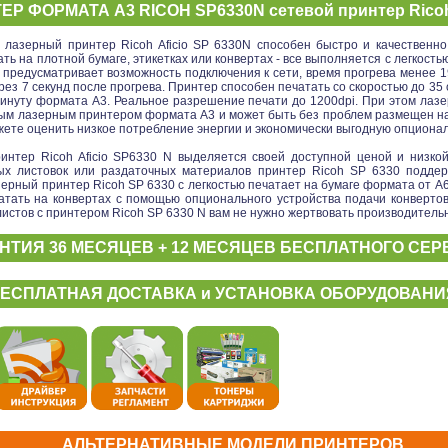
ЕР ФОРМАТА А3 RICOH SP6330N сетевой принтер Ricoh
лазерный принтер Ricoh Aficio SP 6330N способен быстро и качественно
ть на плотной бумаге, этикетках или конвертах - все выполняется с легкост
предусматривает возможность подключения к сети, время прогрева менее 19
рез 7 секунд после прогрева. Принтер способен печатать со скоростью до 35
 минуту формата А3. Реальное разрешение печати до 1200dpi. При этом лаз
ым лазерным принтером формата А3 и может быть без проблем размещен на
жете оценить низкое потребление энергии и экономически выгодную опциона
нтер Ricoh Aficio SP6330 N выделяется своей доступной ценой и низкой
ных листовок или раздаточных материалов принтер Ricoh SP 6330 подде
ерный принтер Ricoh SP 6330 с легкостью печатает на бумаге формата от A6 
атать на конвертах с помощью опционального устройства подачи конверто
 листов с принтером Ricoh SP 6330 N вам не нужно жертвовать производитель
НТИЯ 36 МЕСЯЦЕВ + 12 МЕСЯЦЕВ БЕСПЛАТНОГО СЕРВ
ЕСПЛАТНАЯ ДОСТАВКА и УСТАНОВКА ОБОРУДОВАНИЯ 
АЛЬТЕРНАТИВНЫЕ МОДЕЛИ ПРИНТЕРОВ