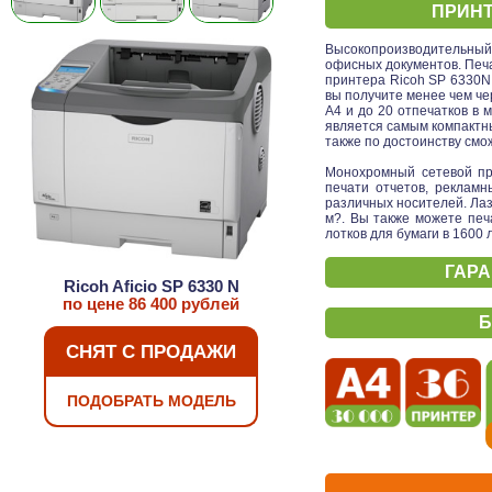
ПРИНТ
Высокопроизводительный 
офисных документов. Печа
принтера Ricoh SP 6330N 
вы получите менее чем че
А4 и до 20 отпечатков в
является самым компактн
также по достоинству смо
Монохромный сетевой при
печати отчетов, реклам
различных носителей. Лаз
м?. Вы также можете печ
лотков для бумаги в 1600
ГАРА
Ricoh Aficio SP 6330 N
по цене
86 400
рублей
Б
СНЯТ С ПРОДАЖИ
ПОДОБРАТЬ МОДЕЛЬ