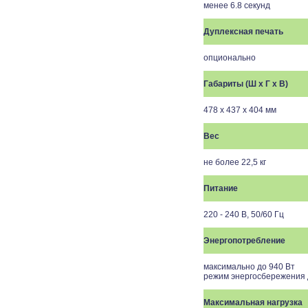
менее 6.8 секунд
Дуплексная печать
опционально
Габариты (Ш x Г x В)
478 x 437 x 404 мм
Вес
не более 22,5 кг
Питание
220 - 240 В, 50/60 Гц
Энергопотребление
максимально до 940 Вт
режим энергосбережения д
Максимальная нагрузка