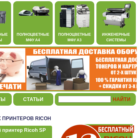
НЫЕ
ПОЛНОЦВЕТНЫЕ
ПОЛНОЦВЕТНЫЕ
ИНЖЕНЕРНЫЕ
Ы
МФУ А4
МФУ А3
СИСТЕМЫ
ТЫ
СТАТЬИ
 ПРИНТЕРОВ RICOH
 принтер Ricoh SP