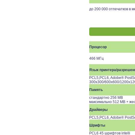
до 200 000 отпечатков в м
Процесор
466 МГц
Язык принтера/разрешен
PCL5,PCL6, Adobe® PostS
300x300/600x600/1200x12
Память
стандартно 256 MB
максимально 512 MB + жес
Драйверы
PCL5,PCL6, Adobe® PostSc
Шрифты
PCL6 45 шрифтов intelli