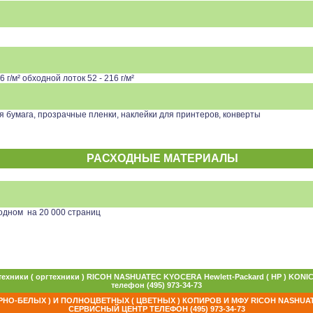
 г/м² обходной лоток 52 - 216 г/м²
я бумага, прозрачные пленки, наклейки для принтеров, конверты
РАСХОДНЫЕ МАТЕРИАЛЫ
 одном на 20 000 страниц
техники ( оргтехники ) RICOH NASHUATEC KYOCERA Hewlett-Packard ( HP )
телефон (495) 973-34-73
НО-БЕЛЫХ ) И ПОЛНОЦВЕТНЫХ ( ЦВЕТНЫХ ) КОПИРОВ И МФУ RICOH NASHUA
СЕРВИСНЫЙ ЦЕНТР ТЕЛЕФОН (495) 973-34-73