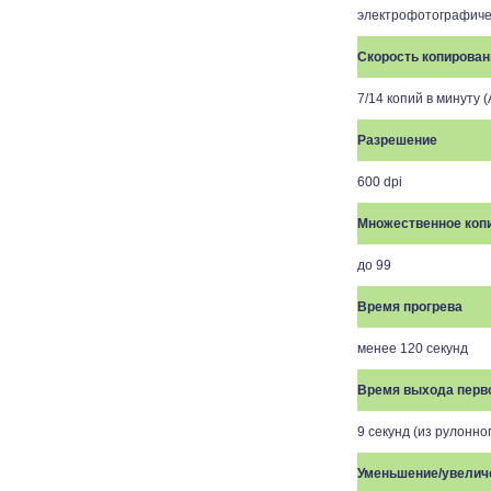
электрофотографиче
Скорость копирован
7/14 копий в минуту (
Разрешение
600 dpi
Множественное коп
до 99
Время прогрева
менее 120 секунд
Время выхода перв
9 секунд (из рулонно
Уменьшение/увелич