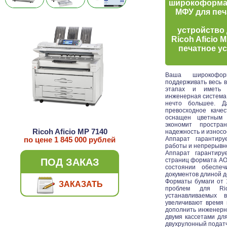
широкоформат
МФУ для печ
устройство
Ricoh Aficio
печатное у
Ваша широкофор
поддерживать весь в
этапах и иметь 
инженерная система 
нечто большее. Д
превосходное каче
оснащен цветным 
экономит простр
Ricoh Aficio MP 7140
надежность и износо
Аппарат гарантиру
по цене
1 845 000
рублей
работы и непрерывно
Аппарат гарантиру
ПОД ЗАКАЗ
страниц формата АО 
состоянии обеспеч
документов длиной д
Форматы бумаги от 
ЗАКАЗАТЬ
проблем для Ric
устанавливаемых 
увеличивают время 
дополнить инженерну
двумя кассетами дл
двухрулонный податч