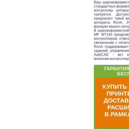
Ваш широкоформатн
стандартных формато
контроллер аппара
требуется. Досту
предлагает такой ж
аппараты Ricoh. 
функции вашего аппа
В широкоформатной и
MP W7140 предусмо
контроллеров, отве
связанными с печат
Ricoh поддерживает
заданий, управлени
AutoCAD - вот не
внешним контроллер
ГАРАНТИЯ
БЕСП
КУПИТЬ
ПРИНТЕ
ДОСТАВ
РАСШИ
В РАМКА