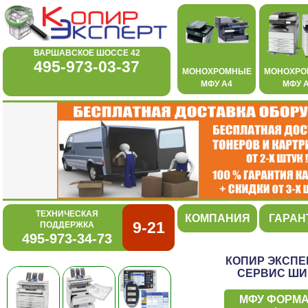
ВАРШАВСКОЕ ШОССЕ 42
495-973-03-37
МОНОХРОМНЫЕ
МОНОХР
МФУ А4
МФУ 
ТЕХНИЧЕСКАЯ
КОМПАНИЯ
ГАРАН
9-21
ПОДДЕРЖКА
495-973-34-73
КОПИР ЭКСПЕ
СЕРВИС ШИ
МФУ ФОРМАТ