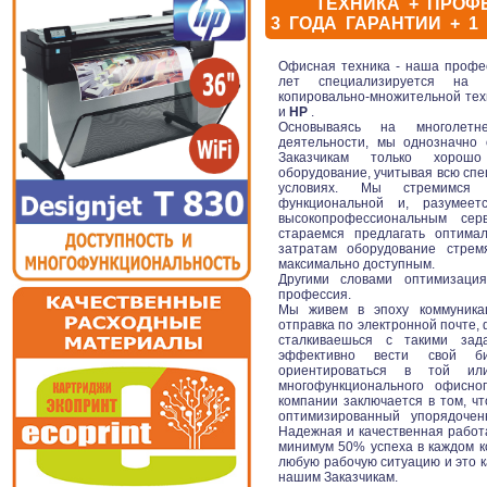
ТЕХНИКА + ПРО
3 ГОДА ГАРАНТИИ + 1
Офисная техника - наша профес
лет специализируется на 
копировально-множительной те
и
HP
.
Основываясь на многолет
деятельности, мы однозначно
Заказчикам только хорош
оборудование, учитывая всю спе
условиях. Мы стремимся о
функциональной и, разумеет
высокопрофессиональным се
стараемся предлагать оптима
затратам оборудование стрем
максимально доступным.
Другими словами оптимизаци
профессия.
Мы живем в эпоху коммуникаци
отправка по электронной почте,
сталкиваешься с такими зад
эффективно вести свой б
ориентироваться в той ил
многофункционального офисно
компании заключается в том, ч
оптимизированный упорядочен
Надежная и качественная работ
минимум 50% успеха в каждом к
любую рабочую ситуацию и это к
нашим Заказчикам.