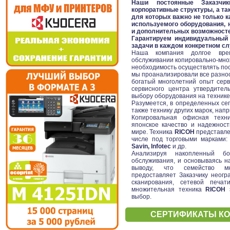
Наши постоянные Заказчик
корпоративные структуры, а та
для которых важно не только к
используемого оборудования, 
и дополнительных возможносте
Гарантируем индивидуальный
задачи в каждом конкретном сл
Наша компания долгое врем
обслуживании копировально-множ
необходимость осуществлять по
мы проанализировали все разно
богатый многолетний опыт серв
сервисного центра утвердител
выбору оборудования на техник
Разумеется, в определенных се
также технику других марок, напр
Копировальная офисная тех
японское качество и надежнос
мире. Техника
RICOH
представлен
числе под торговыми марками
Savin, Infotec
и др.
Анализируя накопленный бо
обслуживания, и основываясь н
выводу, что семейство м
предоставляет Заказчику неогр
сканирования, сетевой печа
множительная техника
RICOH
э
выбор.
СЕРТИФИКАТЫ КО