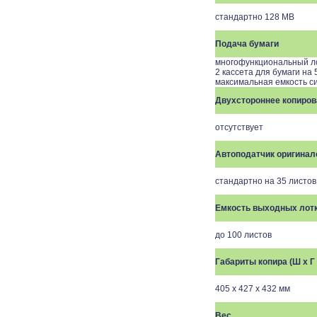
стан
Подача бумаги
многофункциональный лот
2 кассета для бумаги на 5
максимальная емкость с
Двухстороннее копиров
отсутствует
Автоподатчик оригинал
стандартно на 35 листов 
Емкость выходных лот
до 100 листов
Габариты копира (Ш x Г 
405 x 427 x 432 мм
Вес