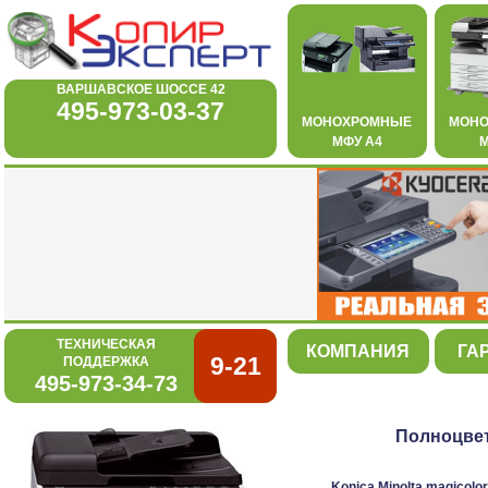
ВАРШАВСКОЕ ШОССЕ 42
495-973-03-37
МОНОХРОМНЫЕ
МОН
МФУ А4
М
ТЕХНИЧЕСКАЯ
КОМПАНИЯ
ГА
9-21
ПОДДЕРЖКА
495-973-34-73
Полноцвет
Konica Minolta magicolo