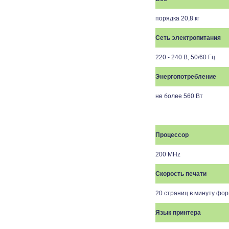
порядка 20,8 кг
Сеть электропитания
220 - 240 В, 50/60 Гц
Энергопотребление
не более 560 Вт
Процессор
2
00
MHz
Скорость печати
20 страниц в минуту фор
Язык принтера