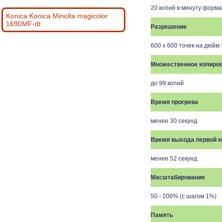
20 копий в минуту форма
Konica Konica Minolta magicolor
1690MF-dt
Разрешение
600 х 600 точек на дюйм
Множественное копиро
до 99 копий
Время прогрева
менее 30 секунд
Время выхода первой к
менее 52 секунд
Масштабирование
50 - 200% (с шагом 1%)
Память