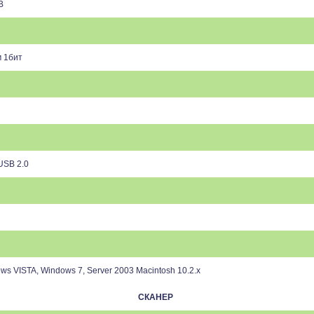
B
м 1бит
USB 2.0
дартно 128 MB
ws VISTA, Windows 7, Server 2003 Macintosh 10.2.
х
СКАНЕР