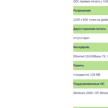
GDI
, прямая печать с
US
Разрешение
1200 х 600 точек на дюй
Двухсторонняя печать
отсутствует
Интерфейс
Ethernet 10/100Base-TX, 
Память
стан
Поддерживаемые ОС
Windows 2000 / XP, Windo