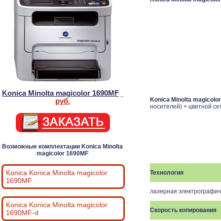
Konica Minolta magicolor 1690MF
Konica Minolta magicolo
руб.
носителей) + цветной се
Возможные комплектации Konica Minolta
magicolor 1690MF
Konica Konica Minolta magicolor
Технология
1690MF
лазерная электрографич
Konica Konica Minolta magicolor
Скорость копирования
1690MF-d