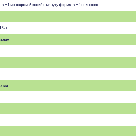
та А4 монохром. 5 копий в минуту формата А4 полноцвет.
 1бит
вание
опии