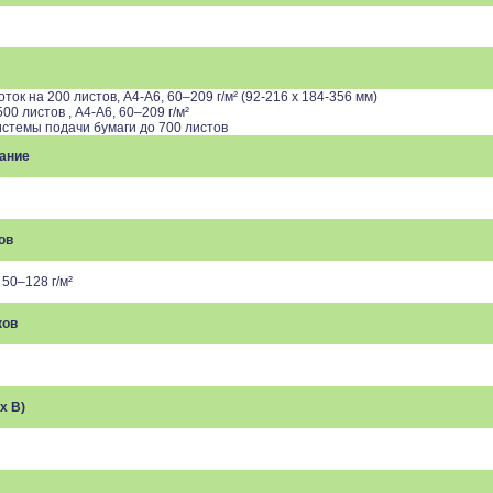
дартно 128 MB
ок на 200 листов, А4-А6, 60–209 г/м² (92-216 x 184-356 мм)
00 листов , А4-А6, 60–209 г/м²
истемы подачи бумаги до 700 листов
ание
ов
50–128 г/м²
ков
x В)