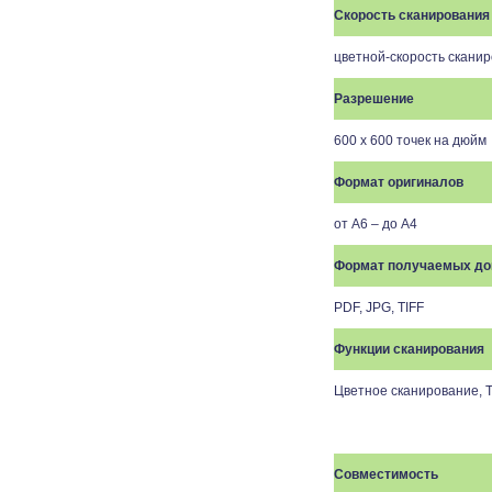
Скорость сканирования
цветной-скорость ска
Разрешение
600 х 600 точек на дюйм
Формат оригиналов
от A6 – до A4
Формат получаемых до
PDF, JPG, TIFF
Функции сканирования
Цветное сканирование
, 
Совместимость