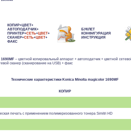
КОПИР+ЦВЕТ+
АВТОПОДАТЧИК
+
БУКЛЕТ
ПРИНТЕР
+
СЕТЬ
+
ЦВЕТ
+
КОНФИГУРАЦИЯ
СКАНЕР
+
СЕТЬ
+
ЦВЕТ
+
ИНСТРУКЦИЯ
ФАКС
r 1690MF
– цветной копировальный аппарат + автоподатчик + цветной сетево
тевой сканер (сканирование на USB) + факс
Технические характеристики Konica Minolta magicolor 1690MF
КОПИР
еская печать с применением полимеризованного тонера
Simitri HD