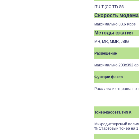
ITU-T (CCITT) G3
Скорость модема
максимально 33.6 Kbps
Методы сжатия
MH, MR, MMR, JBIG
Разрешение
максимально 203х392
dp
Функции факса
Рассылка и отправка по 
Тонер-кассета тип K
Микродисперсный полиме
% Стартовый тонер на 1