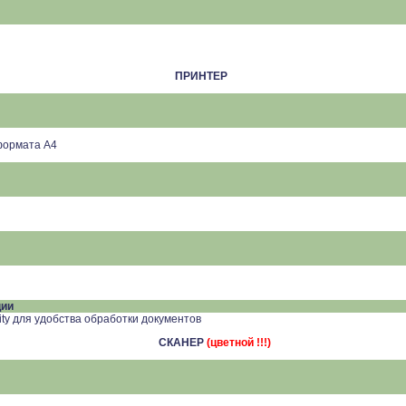
ПРИНТЕР
 формата А4
ции
lity для удобства обработки документов
СКАНЕР
(
цветной !!!)