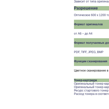
Зависит от типа оригин
Разрешение
Оптическое 600 х 1200 т
Формат оригиналов
от A6 – до A4
Формат получаемых до
PDF, TIFF,
JPEG, BMP
Функции сканирования
Цветное сканирование в
Тонер-картридж
Оригинальный тонер-кар
Оригинальный тонер-кар
Ресурс стартового тонер
Расход тонера в соответ