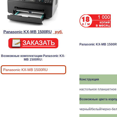
Panasonic KX-MB 1500RU
руб.
Panasonic KX-MB 1500
Возможные комплектации Panasonic KX-
MB 1500RU:
Panasonic KX-MB 1500RU
Конструкция
настольное планшетное 
Возможные цвета корп
черный
/
белый
/
черно-бе