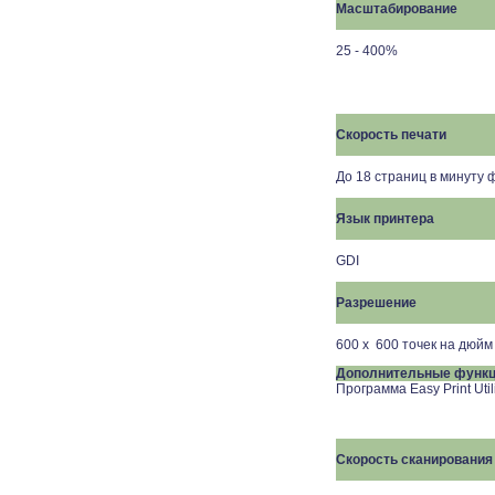
Масштабирование
25 - 400%
Скорость печати
До 18 страниц в минуту
Язык принтера
GDI
Разрешение
600 х 600 точек на дюйм
Дополнительные функ
Программа Easy Print Uti
Скорость сканирования