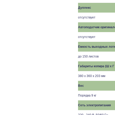
Дуплекс
отсутствует
Автоподатчик оригинал
отсутствует
Емкость выходных лот
до 150 листов
Габариты копира (Ш x Г 
380 x 360 x 203 мм
Вес
Порядка 9 кг
Сеть электропитания