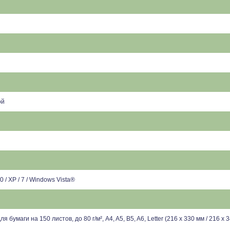
ой
 / XP / 7 / Windows Vista®
 бумаги на 150 листов, до 80 г/м², A4, A5, B5, A6, Letter (216 x 330 мм / 216 x 