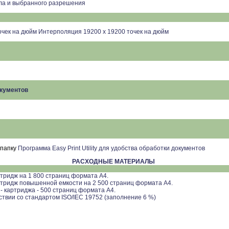
ала и выбранного разрешения
очек на дюйм Интерполяция 19200 х 19200 точек на дюйм
кументов
 папку
Программа Easy Print Utility для удобства обработки документов
РАСХОДНЫЕ МАТЕРИАЛЫ
тридж на 1 800 страниц формата A4.
тридж повышенной емкости на 2 500 страниц формата A4.
 - картриджа - 500 страниц формата A4.
ствии со стандартом ISO/IEC 19752 (заполнение 6 %)