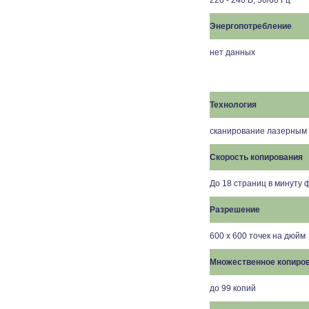
220 - 240 В, 50/60 Гц
Энергопотребление
нет данных
Технология
сканирование лазерным 
Скорость копирования
До 18 страниц в минуту
Разрешение
600 х 600 точек на дюйм
Множественное копиро
до 99 копий