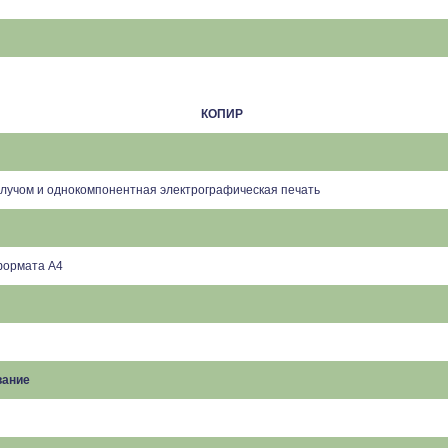
КОПИР
лучом и однокомпонентная электрографическая печать
 формата А4
вание