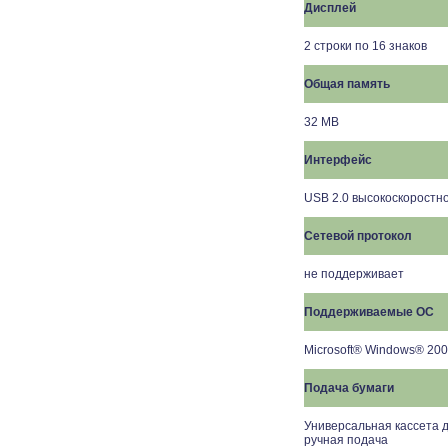
Дисплей
2 строки по 16 знаков
Общая память
32 MB
Интерфейс
USB 2.0 высокоскоростн
Сетевой протокол
не поддерживает
Поддерживаемые ОС
Microsoft® Windows® 2000
Подача бумаги
Универсальная кассета для
ручная подача