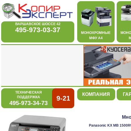
ВАРШАВСКОЕ ШОССЕ 42
495-973-03-37
МОНОХРОМНЫЕ
МОН
МФУ А4
М
ТЕХНИЧЕСКАЯ
КОМПАНИЯ
ГА
9-21
ПОДДЕРЖКА
495-973-34-73
Мно
Panasonic KX MB 1500