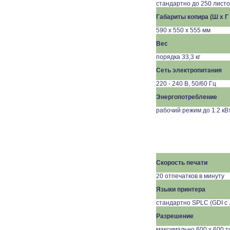
стандартно до 250 листо
Габариты копира (Ш x Г 
590
x
550
x
555
мм
Вес
порядка
33,3
кг
Сеть электропитания
220 - 240 В, 50/60 Гц
Энергопотребление
рабочий режим до 1.
2
кВ
Скорость печати
20 отпечатков в минуту
Языки принтера
стандартно SPLC (GDI с 
Разрешение
максимально 600 x 600 т