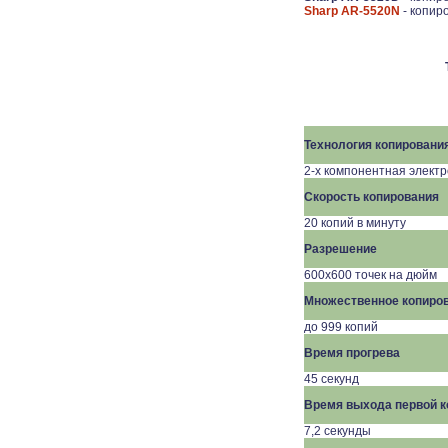
Sharp AR-5520N
- копир
Технология копировани
2-х компонентная элект
Скорость копирования
20 копий в минуту
Разрешение
600х600 точек на дюйм
Множественное копиро
до 999 копий
Время прогрева
45
секунд
Время выхода первой к
7
,
2
секунды