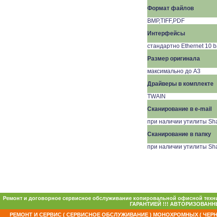
Формат файлов
BMP,TIFF,PDF
Интерфейсы
стандартно
Ethernet
10
b
Размер оригинала
максимально до A3
Драйверы в комплекте
TWAIN
Сканирование в e-mail
при наличии утилиты Sh
Сканирование в папку
при наличии утилиты Sh
Ремонт и договорное сервисное обслуживание копировальной офисной техни
ГАРАНТИЕЙ !!! АВТОРИЗОВАННЫ
РЕМОНТ И СЕРВИС ( СЕРВИСНОЕ ОБСЛУЖИВАНИЕ ) МОНОХРОМНЫХ ( ЧЕРН