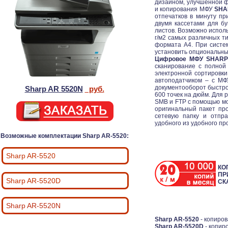
дизайном, улучшенной ф
и копирования МФУ
SHA
отпечатков в минуту пр
двумя кассетами для бу
листов. Возможно исполь
г/м2 самых различных т
формата А4. При систе
установить опциональны
Цифровое МФУ SHARP
сканирование с полной
электронной сортировки
автоподатчиком – с М
документооборот быстро
Sharp AR 5520N
руб.
600 точек на дюйм. Для
SMB и FTP с помощью м
оригинальный пакет пр
сетевую папку и отпра
удобного из удобного пр
Возможные комплектации Sharp AR-5520:
Sharp AR-5520
КО
ПР
Sharp AR-5520D
СК
Sharp AR-5520N
Sharp AR-5520
- копиро
Sharp AR-5520D
- копир