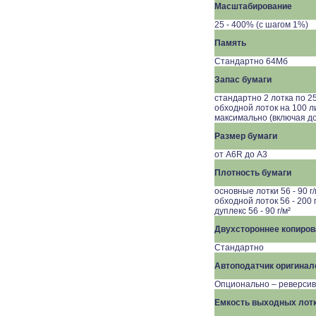
Масштабирование
25 - 400% (с шагом 1%)
Память
Стандартно
64
Мб
Запас бумаги
стандартно 2 лотка по 2
обходной лоток на 100 л
максимально (включая до
Размер бумаги
от
A6R
до A3
Плотность бумаги
основные лотки 56 - 90 г/
обходной лоток 56 - 200 г
дуплекс 56 - 90 г/м²
Двухстороннее копиров
Стандартно
Автоподатчик оригинал
Опционально – реверсив
Емкость выходных лот