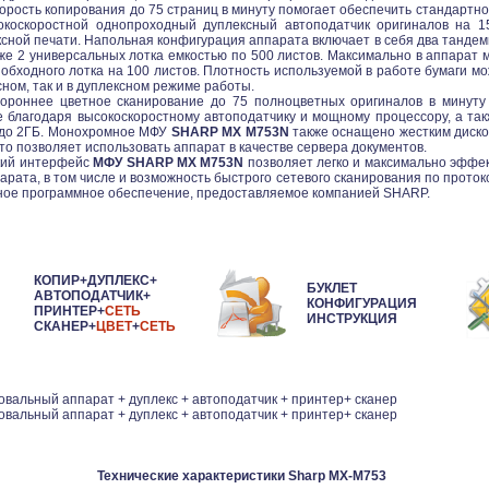
корость копирования до 75 страниц в минуту помогает обеспечить стандартн
коскоростной однопроходный дуплексный автоподатчик оригиналов на 15
сной печати. Напольная конфигурация аппарата включает в себя два тандем
кже 2 универсальных лотка емкостью по 500 листов. Максимально в аппарат 
 обходного лотка на 100 листов. Плотность используемой в работе бумаги мо
сном, так и в дуплексном режиме работы.
тороннее цветное сканирование до 75 полноцветных оригиналов в минуту
 благодаря высокоскоростному автоподатчику и мощному процессору, а та
до 2ГБ. Монохромное МФУ
SHARP MX M753N
также оснащено жестким диско
о позволяет использовать аппарат в качестве сервера документов.
кий интерфейс
МФУ SHARP MX M753N
позволяет легко и максимально эффек
ата, в том числе и возможность быстрого сетевого сканирования по проток
ное программное обеспечение, предоставляемое компанией SHARP.
КОПИР+
ДУПЛЕКС
+
БУКЛЕТ
АВТОПОДАТЧИК
+
КОНФИГУРАЦИЯ
ПРИНТЕР
+
СЕТЬ
ИНСТРУКЦИЯ
СКАНЕР
+
ЦВЕТ
+
СЕТЬ
овальный аппарат + дуплекс + автоподатчик + принтер+ сканер
овальный аппарат + дуплекс + автоподатчик + принтер+ сканер
Технические характеристики Sharp MX-M753