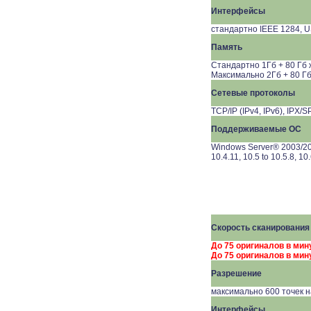
Интерфейсы
стандартно
IEEE
1284,
U
Память
Стандартно 1Гб + 80 Гб 
Максимально 2Гб + 80 Гб
Сетевые протоколы
TCP/IP (IPv4, IPv6), IPX/
Поддерживаемые ОС
Windows Server® 2003/200
10.4.11, 10.5 to 10.5.8, 10.
Скорость сканирования
До 75 оригиналов в ми
До 75 оригиналов в мин
Разрешение
максимально 600 точек 
Интерфейсы