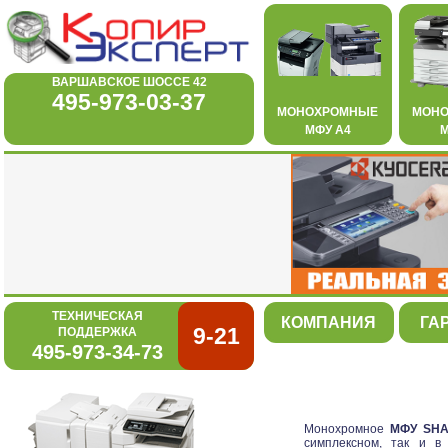
ВАРШАВСКОЕ ШОССЕ 42
495-973-03-37
МОНОХРОМНЫЕ
МОН
МФУ А4
М
ТЕХНИЧЕСКАЯ
КОМПАНИЯ
ГА
9-21
ПОДДЕРЖКА
495-973-34-73
Монохромное
МФУ SHA
симплексном, так и в