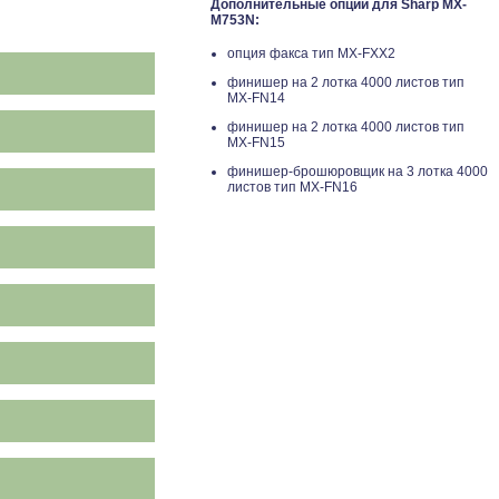
Дополнительные опции для Sharp MX-
M753N:
опция факса тип MX-FXX2
финишер на 2 лотка 4000 листов тип
MX-FN14
финишер на 2 лотка 4000 листов тип
MX-FN15
финишер-брошюровщик на 3 лотка 4000
листов тип MX-FN16