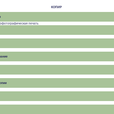
КОПИР
я
рофотографическая печать
вание
опии