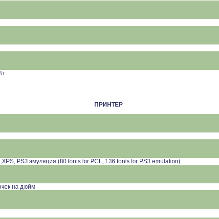
Вт
ПРИНТЕР
,
XPS
,
PS
3 эмуляция (80 fonts for PCL, 136 fonts for PS3 emulation)
точек на дюйм