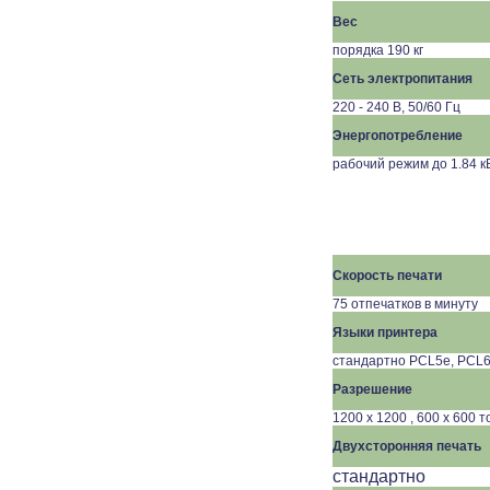
Вес
порядка 190 кг
Сеть электропитания
220 - 240 В, 50/60 Гц
Энергопотребление
рабочий режим до 1.84 к
Скорость печати
75 отпечатков в минуту
Языки принтера
стандартно PCL5e, PCL6
Разрешение
1200 x 1200 , 600 x 600 
Двухсторонняя печать
стандартно