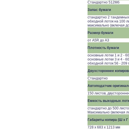
Стандартно
512
Мб
Запас бумаги
стандартно 2 тандемных 
обходной лоток на 100 л
максимально (включая д
Размер бумаги
от
A5R
до A3
Плотность бумаги
основные лотки 1 и 2 - 60 
основные лотки 3 и 4 - 60 
обходной лоток 5
6
- 20
9
г
Двухстороннее копиров
Стандартно
Автоподатчик оригинал
150 листов, двусторонне
Емкость выходных лот
стандартно до 500 листо
Максимально (включая л
Габариты копира (Ш x Г 
728 x 683 x 1213 мм