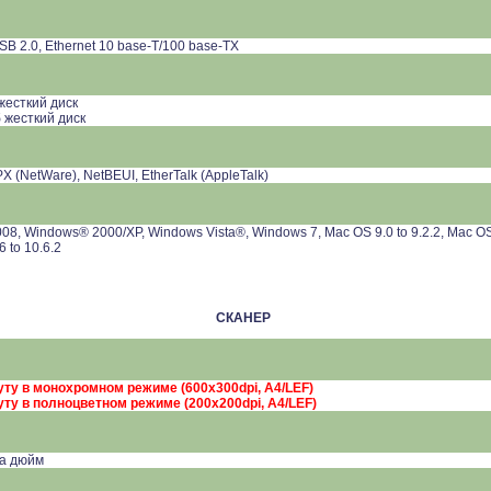
SB
2.0,
Ethernet
10
base
-
T
/100
base
-
TX
жесткий диск
 жесткий диск
SPX (NetWare), NetBEUI, EtherTalk (AppleTalk)
8, Windows® 2000/XP, Windows Vista®, Windows 7, Mac OS 9.0 to 9.2.2, Mac OS 
6 to 10.6.2
СКАНЕР
нуту в монохромном режиме (600
x
300
dpi
, A4/LEF)
уту в полноцветном режиме (200
x
200
dpi
, A4/LEF)
на дюйм