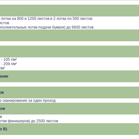
лотка на 800 и 1200 листов и 2 лотка по 500 листов
истов
ополнительные лотки подачи бумаги) до 6600 листов
- 105 г/м²
- 209 г/м²
/м²
ание
ов
е сканирование за один проход
ков
в
отки финишеров) до 2500 листов
x В)