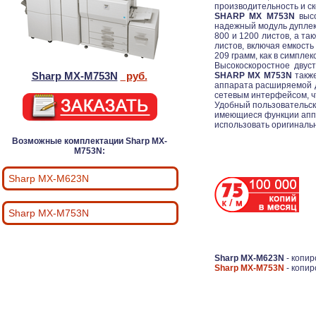
производительность и с
SHARP MX M753N
высо
надежный модуль дуплек
800 и 1200 листов, а та
листов, включая емкость
209 грамм, как в симплек
Высокоскоростное двус
Sharp MX-M753N
руб.
SHARP MX M753N
также
аппарата расширяемой 
сетевым интерфейсом, чт
Удобный пользовательс
имеющиеся функции аппар
использовать оригиналь
Возможные комплектации Sharp MX-
M753N:
Sharp MX-M623N
Sharp MX-M753N
Sharp MX-M623N
- копир
Sharp MX-M753N
- копир