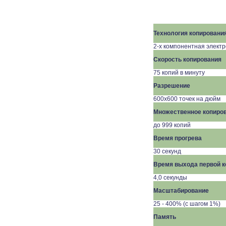
Технология копировани
2-х компонентная элект
Скорость копирования
75 копий в минуту
Разрешение
600х600 точек на дюйм
Множественное копиро
до 999 копий
Время прогрева
30
секунд
Время выхода первой к
4,0 секунды
Масштабирование
25 - 400% (с шагом 1%)
Память