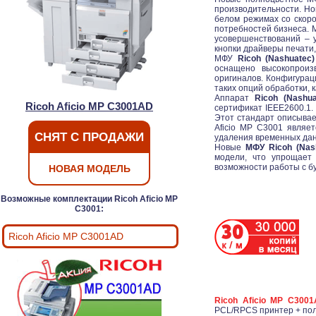
производительности. Но
белом режимах со скоро
потребностей бизнеса.
усовершенствований – 
кнопки драйверы печати,
МФУ
Ricoh (Nashuatec
оснащено высокопроиз
оригиналов. Конфигура
таких опций обработки, 
Аппарат
Ricoh (Nashu
Ricoh Aficio MP C3001AD
сертификат IEEE2600.1.
Этот стандарт описывае
Aficio MP C3001 являе
СНЯТ С ПРОДАЖИ
удаления временных дан
Новые
МФУ Ricoh (Nas
модели, что упрощает
возможности работы с бу
НОВАЯ МОДЕЛЬ
Возможные комплектации Ricoh Aficio MP
C3001:
Ricoh Aficio MP C3001AD
Ricoh Aficio MP C300
PCL/RPCS принтер + пол