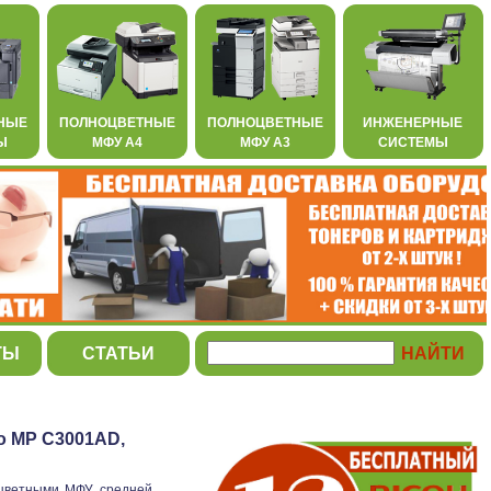
НЫЕ
ПОЛНОЦВЕТНЫЕ
ПОЛНОЦВЕТНЫЕ
ИНЖЕНЕРНЫЕ
Ы
МФУ А4
МФУ А3
СИСТЕМЫ
ТЫ
СТАТЬИ
o MP C3001AD,
цветными МФУ средней