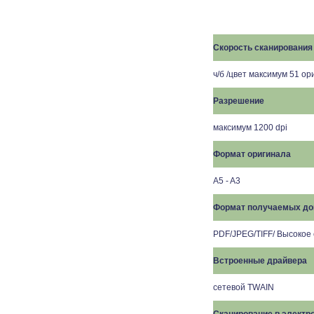
Скорость сканирования
ч/б /цвет максимум 51 ори
Разрешение
максимум 1200 dpi
Формат оригинала
A5 - A3
Формат получаемых до
PDF/JPEG/TIFF/ Высокое
Встроенные драйвера
сетевой TWAIN