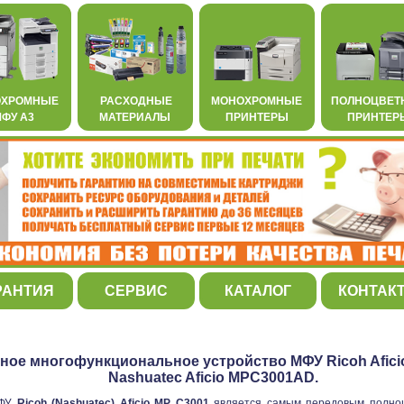
ОХРОМНЫЕ
РАСХОДНЫЕ
МОНОХРОМНЫЕ
ПОЛНОЦВЕТ
ФУ А3
МАТЕРИАЛЫ
ПРИНТЕРЫ
ПРИНТЕР
РАНТИЯ
СЕРВИС
КАТАЛОГ
КОНТАК
ное многофункциональное устройство МФУ Ricoh Afici
Nashuatec Aficio MPC3001AD.
МФУ
Ricoh (Nashuatec) Aficio MP C3001
является самым передовым полно