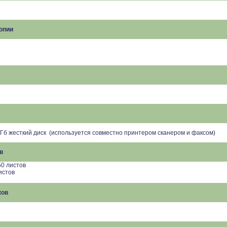
опии
 Гб жесткий диск (используется совместно принтером сканером и факсом)
в
50 листов
истов
ков