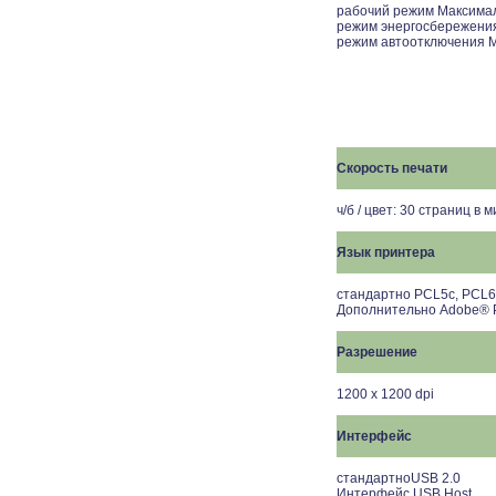
рабочий режим Максимал
режим энергосбережени
режим автоотключения М
Скорость печати
ч/б / цвет: 30 страниц в 
Язык принтера
стандартно PCL5c, PCL
Дополнительно Adobe® P
Разрешение
1200 x 1200 dpi
Интерфейс
стандартноUSB 2.0
Интерфейс USB Host