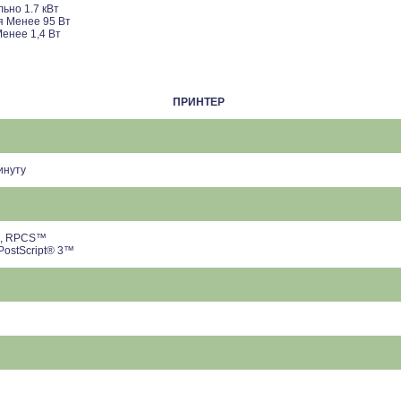
ьно 1.7 кВт
я Менее 95 Вт
енее 1,4 Вт
ПРИНТЕР
минуту
6, RPCS™
ostScript® 3™