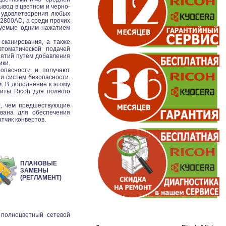
вод в цветном и черно-
я удовлетворения любых
2800AD, а среди прочих
руемые одним нажатием
сканирования, а также
томатической подачей
ятий путем добавления
ики.
опасности и получают
и систем безопасности.
. В дополнение к этому
литы Ricoh для полного
х, чем предшествующие
ована для обеспечения
тчик конвертов.
ПЛАНОВЫЕ
ЗАМЕНЫ
(РЕГЛАМЕНТ)
 полноцветный сетевой