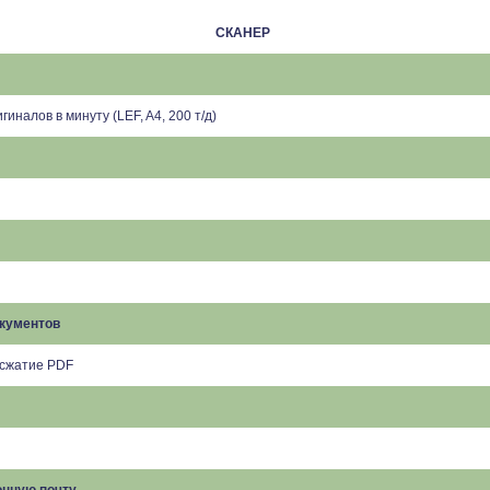
СКАНЕР
гиналов в минуту (LEF, A4, 200 т/д)
кументов
 сжатие PDF