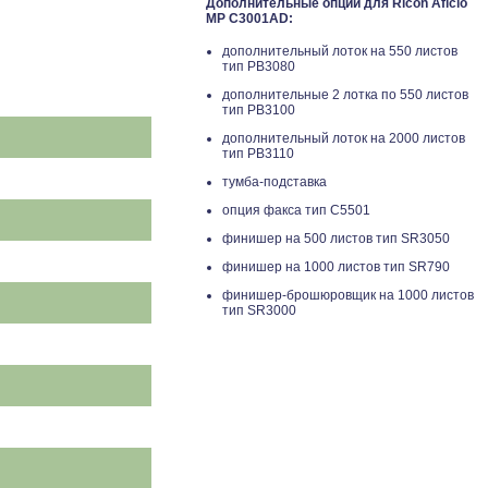
Дополнительные опции для Ricoh Aficio
MP C3001AD:
дополнительный лоток на 550 листов
тип PB3080
дополнительные 2 лотка по 550 листов
тип PB3100
дополнительный лоток на 2000 листов
тип PB3110
тумба-подставка
опция факса тип C5501
финишер на 500 листов тип SR3050
финишер на 1000 листов тип SR790
финишер-брошюровщик на 1000 листов
тип SR3000