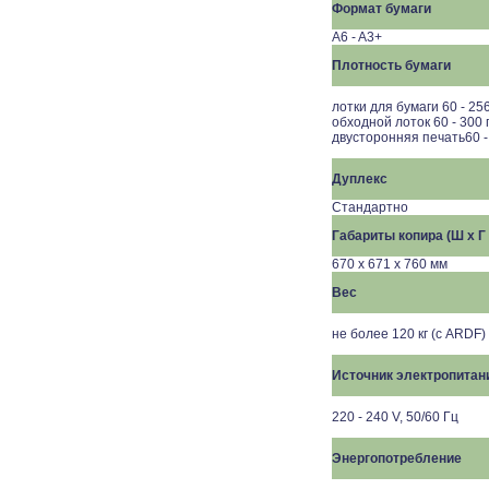
Формат бумаги
A6 - A3+
Плотность бумаги
лотки для бумаги 60 - 256
обходной лоток 60 - 300 г
двусторонняя печать60 - 
Дуплекс
Стандартно
Габариты копира (Ш x Г 
670 x 671 x 760 мм
Вес
не более 120 кг (с ARDF)
Источник электропитан
220 - 240 V, 50/60 Гц
Энергопотребление