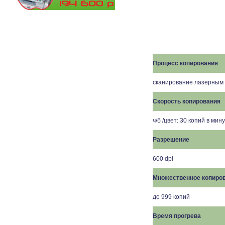
Процесс копирования
сканирование лазерным 
Скорость копирования
ч/б /цвет: 30 копий в мин
Разрешение
600 dpi
Множественное копиро
до 999 копий
Время прогрева