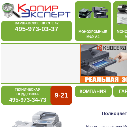
ВАРШАВСКОЕ ШОССЕ 42
495-973-03-37
МОНОХРОМНЫЕ
МОН
МФУ А4
М
ТЕХНИЧЕСКАЯ
КОМПАНИЯ
ГА
9-21
ПОДДЕРЖКА
495-973-34-73
Полноцвет
Новые полноцветное 