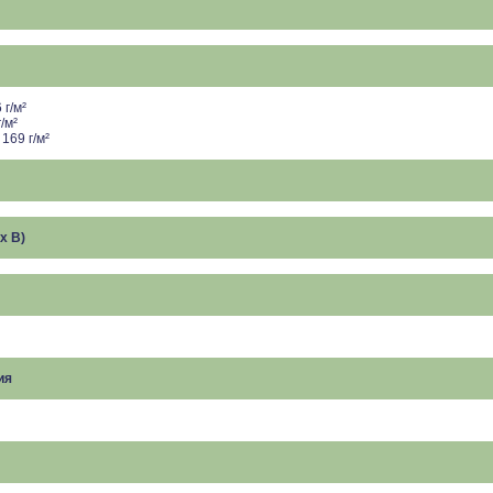
 г/м²
/м²
169 г/м²
x В)
ия