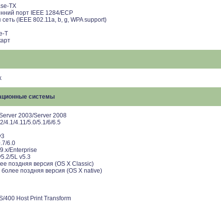
ase-TX
нний порт IEEE 1284/ECP
еть (IEEE 802.11a, b, g, WPA support)
e-T
карт
k
ационные системы
Server 2003/Server 2008
/4.1/4.11/5.0/5.1/6/6.5
v3
.7/6.0
9.x/Enterprise
v5.2/5L v5.3
ее поздняя версия (OS X Classic)
 более поздняя версия (OS X native)
400 Host Print Transform