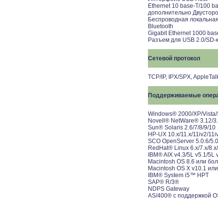
Ethernet 10 base-T/100 b
дополнительно Двусторо
Беспроводная локальная с
Bluetooth
Gigabit Ethernet 1000 bas
Разъем для USB 2.0/SD-
Сетевой протокол
TCP/IP, IPX/SPX, AppleTal
Поддерживаемые опер
Windows® 2000/XP/Vista/
Novell® NetWare® 3.12/3.2
Sun® Solaris 2.6/7/8/9/10
HP-UX 10.x/11.x/11iv2/11i
SCO OpenServer 5.0.6/5.0
RedHat® Linux 6.x/7.x/8.x/
IBM® AIX v4.3/5L v5.1/5L 
Macintosh OS 8.6 или бол
Macintosh OS X v10.1 или
IBM® System i5™ HPT
SAP® R/3®
NDPS Gateway
AS/400® с поддержкой OS/