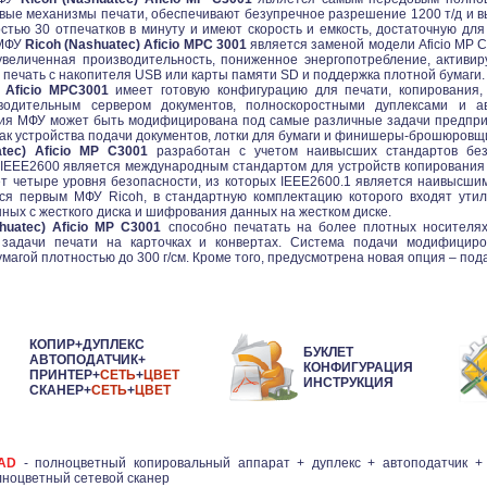
вые механизмы печати, обеспечивают безупречное разрешение 1200 т/д и вы
стью 30 отпечатков в минуту и имеют скорость и емкость, достаточную дл
 МФУ
Ricoh (Nashuatec) Aficio MPC 3001
является заменой модели Aficio MP C
увеличенная производительность, пониженное энергопотребление, активи
 печать с накопителя USB или карты памяти SD и поддержка плотной бумаги.
) Aficio MPC3001
имеет готовую конфигурацию для печати, копирования, 
водительным сервером документов, полноскоростными дуплексами и ав
ция МФУ может быть модифицирована под самые различные задачи предпри
как устройства подачи документов, лотки для бумаги и финишеры-брошюровщ
atec) Aficio MP C3001
разработан с учетом наивысших стандартов без
 IEEE2600 является международным стандартом для устройств копирования 
т четыре уровня безопасности, из которых IEEE2600.1 является наивысшим
тся первым МФУ Ricoh, в стандартную комплектацию которого входят ути
ных с жесткого диска и шифрования данных на жестком диске.
huatec) Aficio MP C3001
способно печатать на более плотных носителя
 задачи печати на карточках и конвертах. Система подачи модифицир
магой плотностью до 300 г/см. Кроме того, предусмотрена новая опция – пода
КОПИР+
ДУПЛЕКС
БУКЛЕТ
АВТОПОДАТЧИК
+
КОНФИГУРАЦИЯ
ПРИНТЕР
+
СЕТЬ
+
ЦВЕТ
ИНСТРУКЦИЯ
СКАНЕР
+
СЕТЬ
+
ЦВЕТ
1AD
- полноцветный копировальный аппарат + дуплекс + автоподатчик +
ноцветный сетевой сканер