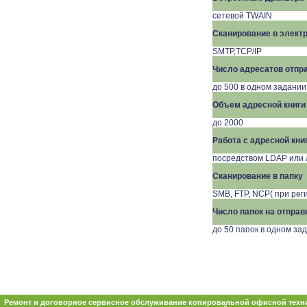
сетевой TWAIN
Сканирование в элект
SMTP,TCP/IP
Число адресатов отпр
до 500 в одном задании
Объем адресной книги
до 2000
Работа с адресной кни
посредством LDAP или 
Сканирование в папку
SMB, FTP, NCP( при рег
Число папок на отправ
до 50 папок в одном за
Ремонт и договорное сервисное обслуживание копировальной офисной техни