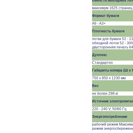
Емкость выходных ло
максимум 1625 страниц
Формат бумаги
A6 - A3+
Плотность бумаги
лотки для бумаги 52 - 21
обходной лоток 52 - 300 
двусторонняя печать 64 
Дуплекс
Стандартно
Габариты копира (Ш x Г
750 x 850 x 1230 мм
Вес
не более 298 кг
Источник электропита
220 - 240 V, 50/60 Гц
Энергопотребление
рабочий режим Максима
режим энергосбережени