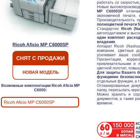
работать со скоростью
Новые высокопроизвод
MP C6000SP
отличаю
экономичной печати, 
Производительность 
полноцветной печати 
Стандартно
Ricoh (N
автоподатчиком и высо
один комплект расхо
владения
.
Ricoh Aficio MP C6000SP
Аппарат Ricoh (Nashu
компании. Цветные до
усиливают ваше соо
СНЯТ С ПРОДАЖИ
Презентации, корре
привлекательными и л
цветной логотип, повыш
НОВАЯ МОДЕЛЬ
Для защиты Вашего би
функциями безопасно
отдельные функции, а 
Возможные комплектации Ricoh Aficio MP
Отсканированные доку
C6000:
папку, пересылать чере
Можно хранить и сор
документов, а также р
Ricoh Aficio MP C6000SP
времени.
К
А
П
С