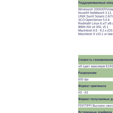
Поддерживаемые опе
Windows® 2000/XP/Vista
Novell® NetWare® 3.12, 3.2
UNIX Sun® Solaris 2.6/7/
SCO OpenServer 5.0.6
RedHat® Linux 6.x/7.x/8.
IBM® AIX v4.3/5L v5.1
Macintosh 8.6 - 9.2.x (OS
Macintosh X v10.1 or late
Скорость сканировани
ч/б /цвет максимум 81/6
Разрешение
600 dpi
Формат оригинала
A5 - A3
Формат получаемых д
PDF/TIFF/ Высокое сжа
Встроенные драйвера