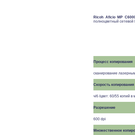
Ricoh Aficio MP C600
полноцветный сетевой 
Процесс копирования
сканирование лазерным
Скорость копирования
ч/б /цвет: 60/55 копий в
Разрешение
600 dpi
Множественное копир