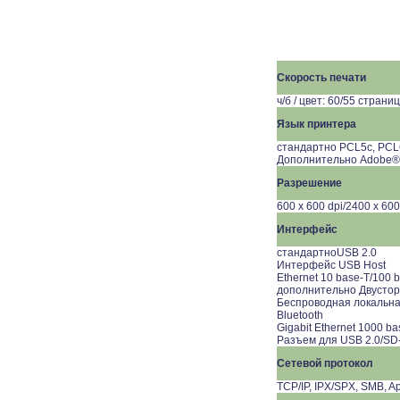
Скорость печати
ч/б / цвет: 60/55 страни
Язык принтера
стандартно PCL5c, PC
Дополнительно Adobe® 
Разрешение
600 x 600 dpi/2400 x 600
Интерфейс
стандартноUSB 2.0
Интерфейс USB Host
Ethernet 10 base-T/100 
дополнительно Двустор
Беспроводная локальная 
Bluetooth
Gigabit Ethernet 1000 ba
Разъем для USB 2.0/SD
Сетевой протокол
TCP/IP, IPX/SPX, SMB, A